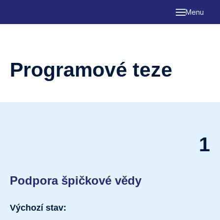
Menu
O mn
Prog
Programové teze
Ke st
Kont
1
Podpora špičkové vědy
Výchozí stav: