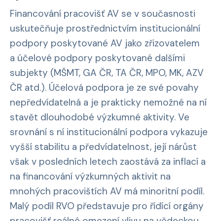
Financování pracovišť AV se v současnosti
uskutečňuje prostřednictvím institucionální
podpory poskytované AV jako zřizovatelem
a účelové podpory poskytované dalšími
subjekty (MŠMT, GA ČR, TA ČR, MPO, MK, AZV
ČR atd.). Účelová podpora je ze své povahy
nepředvídatelná a je prakticky nemožné na ní
stavět dlouhodobé výzkumné aktivity. Ve
srovnání s ní institucionální podpora vykazuje
vyšší stabilitu a předvídatelnost, její nárůst
však v posledních letech zaostává za inflací a
na financování výzkumných aktivit na
mnohých pracovištích AV má minoritní podíl.
Malý podíl RVO představuje pro řídící orgány
pracovišť reálné omezení vlivu na vědeckou